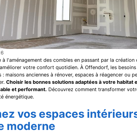
26
ue à l'aménagement des combles en passant par la création d
éliorer votre confort quotidien. À Offendorf, les besoins 
els : maisons anciennes à rénover, espaces à réagencer ou 
er.
Choisir les bonnes solutions adaptées à votre habitat 
rable et performant.
Découvrez comment transformer votre 
té énergétique.
ez vos espaces intérieurs
rie moderne