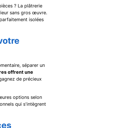
ièces ? La plâtrerie
rieur sans gros œuvre.
parfaitement isolées
votre
émentaire, séparer un
res offrent une
 gagnez de précieux
leures options selon
onnels qui s'intègrent
ces