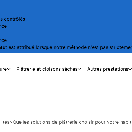
is contrôlés
nce
nce
tut est attribué lorsque notre méthode n'est pas strictement
eure
Plâtrerie et cloisons sèches
Autres prestations
lités
>
Quelles solutions de plâtrerie choisir pour votre habi