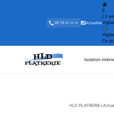
5
| 2 av
Vigila
06 13 2
Actualités
* ** **
Vigila
Ce sta
Isolation intéri
HLD PLATRERIE
>
Actua