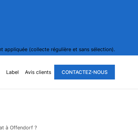
 appliquée (collecte régulière et sans sélection).
Label
Avis clients
CONTACTEZ-NOUS
tat à Offendorf ?